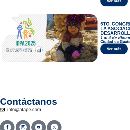
Ver más
6TO. CONGR
LA ASOCIAC
DESARROL
1 al 4 de dici
Ciudad de Guat
Ver más
Contáctanos
info@alape.com