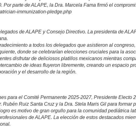
0. Por parte de ALAPE, la Dra. Marcela Fama firmó el compromi
diatrician-immunization-pledge.php
legados de ALAPE y Consejo Directivo. La presidenta de ALAPE,
ana.
adecimiento a todos los delegados que asistieron al congreso, 
guiente, donde se celebrarían elecciones cruciales para la asoc
tentes disfrutar de deliciosos platillos mexicanos mientras comp
ntercambio de ideas fluyeron libremente, creando un espacio pro
ración y el desarrollo de la región.
ones para el Comité Permanente 2025-2027, Presidente Electo 2
 Rubén Ruiz Santa Cruz y la Dra. Stela Maris Gil para formar 
gro es motivo de gran orgullo para la comunidad pediátrica lat
s profesionales de ALAPE. La elección de estos destacados miemb
ional.