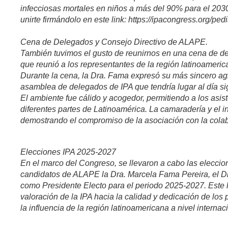
infecciosas mortales en niños a más del 90% para el 203
unirte firmándolo en este link: https://ipacongress.org/pe
Cena de Delegados y Consejo Directivo de ALAPE.
También tuvimos el gusto de reunirnos en una cena de de
que reunió a los representantes de la región latinoameric
Durante la cena, la Dra. Fama expresó su más sincero agr
asamblea de delegados de IPA que tendría lugar al día si
El ambiente fue cálido y acogedor, permitiendo a los asis
diferentes partes de Latinoamérica. La camaradería y el i
demostrando el compromiso de la asociación con la colabo
Elecciones IPA 2025-2027
En el marco del Congreso, se llevaron a cabo las elecci
candidatos de ALAPE la Dra. Marcela Fama Pereira, el Dr.
como Presidente Electo para el periodo 2025-2027. Este lo
valoración de la IPA hacia la calidad y dedicación de lo
la influencia de la región latinoamericana a nivel internac