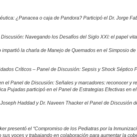
utica: ¿Panacea o caja de Pandora? Participó el Dr. Jorge Fabr
iscusión: Navegando los Desafíos del Siglo XXI: el papel vital d
ro impartió la charla de Manejo de Quemados en el Simposio de
ados Críticos – Panel de Discusión: Sepsis y Shock Séptico P
s en el Panel de Discusión: Señales y marcadores: reconocer y re
Mónica Pujadas participó en el Panel de Estrategias Efectivas e
Dr. Joseph Haddad y Dr. Naveen Thacker el Panel de Discusión d
r presentó el “Compromiso de los Pediatras por la Inmunizació
 sus voces y trabajando en colaboración para aumentar la cober